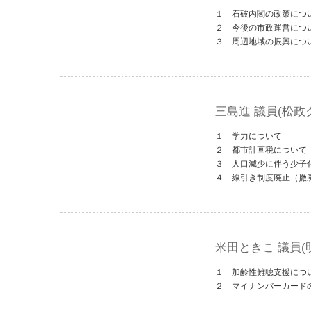
１ 石破内閣の政策につい
２ 今後の市政運営につ
３ 周辺地域の振興につ
三島進 議員(松政
１ 学力について
２ 都市計画税について
３ 人口減少に伴う少子
４ 線引き制度廃止（撤
米田ときこ 議員(
１ 加齢性難聴支援につ
２ マイナンバーカードの