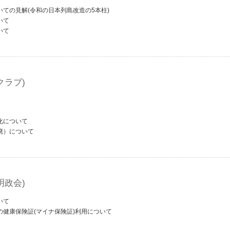
ての見解(令和の日本列島改造の5本柱)
いて
いて
クラブ)
化について
廃）について
明政会)
いて
健康保険証(マイナ保険証)利用について