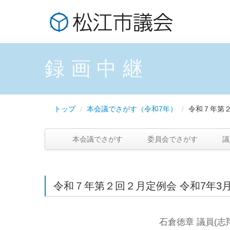
録画中継
トップ
/
本会議でさがす（令和7年）
/
令和７年第
本会議でさがす
委員会でさがす
議
令和７年第２回２月定例会 令和7年3月
石倉徳章 議員(志