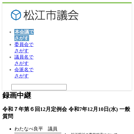
本会議で
さがす
委員会で
さがす
議員名で
さがす
会派名で
さがす
録画中継
令和７年第６回12月定例会 令和7年12月10日(水) 一般
質問
わたなべ良平 議員