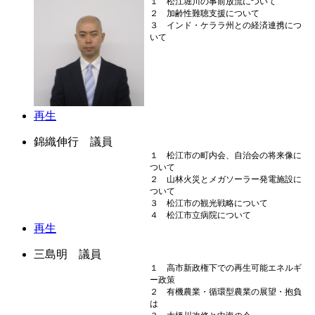
１ 松江堀川の事前放流について
２ 加齢性難聴支援について
３ インド・ケララ州との経済連携につ
いて
再生
錦織伸行 議員
１ 松江市の町内会、自治会の将来像に
ついて
２ 山林火災とメガソーラー発電施設に
ついて
３ 松江市の観光戦略について
４ 松江市立病院について
再生
三島明 議員
１ 高市新政権下での再生可能エネルギ
ー政策
２ 有機農業・循環型農業の展望・抱負
は